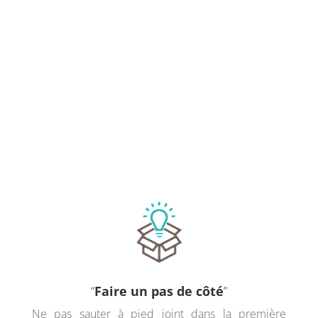
dans le monde et parce que nous rencontrons
souvent de nombreuses résistances à ce
changement, il nous faut appréhender les défis
de ce siècle avec les savoirs, savoir-faire et
savoir-être indispensables dans ce
contexte. Gaya Concept intervient en
mobilisant et en mettant en perspective ces
savoirs, ces savoir-faire et ces savoir-être.
“
Faire un pas de côté
”
Ne pas sauter à pied joint dans la première