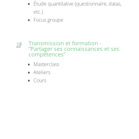
Étude quantitative (questionnaire, datas,
etc.)
Focus groupe
Transmission et formation -
“Partager ses connaissances et ses
compétences”
Masterclass
Ateliers
Cours
3 valeurs fondamentales
Parce que nous avons tou.te.s l’espoir de
réaliser de profonds changements en nous et