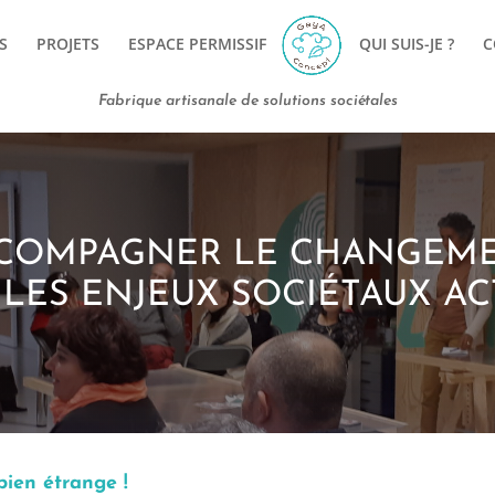
S
PROJETS
ESPACE PERMISSIF
QUI SUIS-JE ?
C
Fabrique artisanale de solutions sociétales
COMPAGNER LE CHANGEM
LES ENJEUX SOCIÉTAUX A
ien étrange !